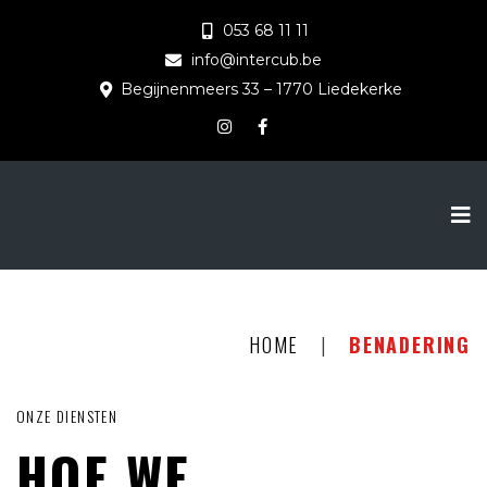
053 68 11 11
info@intercub.be
Begijnenmeers 33 – 1770 Liedekerke
HOME
|
BENADERING
ONZE DIENSTEN
HOE WE